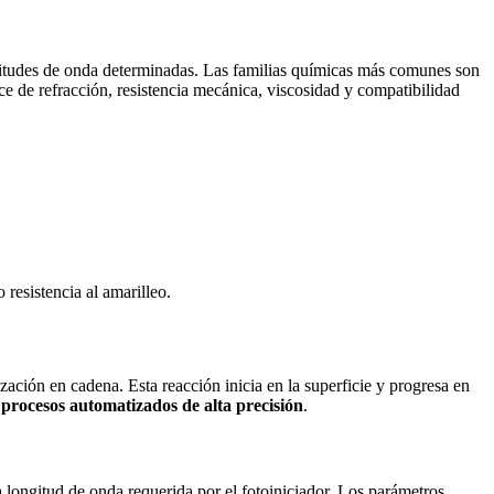
itudes de onda determinadas. Las familias químicas más comunes son
ce de refracción, resistencia mecánica, viscosidad y compatibilidad
resistencia al amarilleo.
ación en cadena. Esta reacción inicia en la superficie y progresa en
a
procesos
automatizados de alta precisión
.
a longitud de onda requerida por el fotoiniciador. Los parámetros