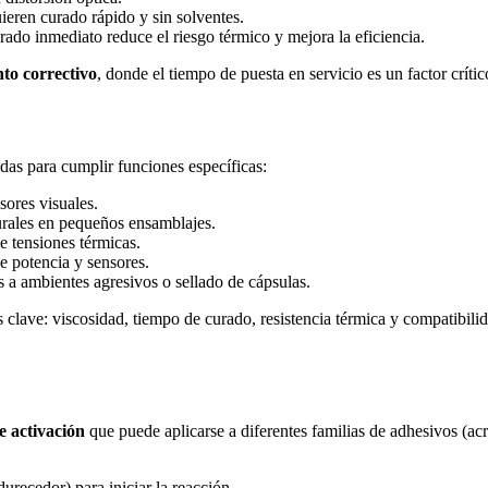
eren curado rápido y sin solventes.
rado inmediato reduce el riesgo térmico y mejora la eficiencia.
to correctivo
, donde el tiempo de puesta en servicio es un factor críti
das para cumplir funciones específicas:
sores visuales.
turales en pequeños ensamblajes.
e tensiones térmicas.
de potencia y sensores.
s a ambientes agresivos o sellado de cápsulas.
clave: viscosidad, tiempo de curado, resistencia térmica y compatibili
 activación
que puede aplicarse a diferentes familias de adhesivos (acrí
durecedor) para iniciar la reacción.