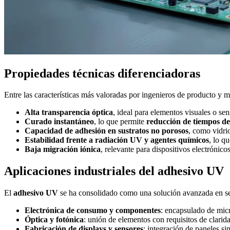
Propiedades técnicas diferenciadoras
Entre las características más valoradas por ingenieros de producto y 
Alta transparencia óptica
, ideal para elementos visuales o sen
Curado instantáneo
, lo que permite
reducción de tiempos de
Capacidad de adhesión en sustratos no porosos
, como vidrio
Estabilidad frente a radiación UV y agentes químicos
, lo q
Baja migración iónica
, relevante para dispositivos electrónico
Aplicaciones industriales del adhesivo UV
El
adhesivo UV
se ha consolidado como una solución avanzada en sect
Electrónica de consumo y componentes
: encapsulado de micr
Óptica y fotónica
: unión de elementos con requisitos de clarida
Fabricación de displays y sensores
: integración de paneles sin