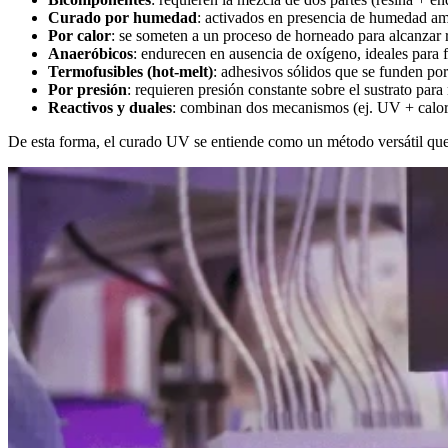
Curado por humedad
: activados en presencia de humedad am
Por calor
: se someten a un proceso de horneado para alcanzar re
Anaeróbicos
: endurecen en ausencia de oxígeno, ideales para f
Termofusibles (hot-melt)
: adhesivos sólidos que se funden por 
Por presión
: requieren presión constante sobre el sustrato par
Reactivos y duales
: combinan dos mecanismos (ej. UV + calo
De esta forma, el curado UV se entiende como un método versátil que 