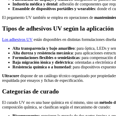
Industria médica y dental
: adhesión de componentes que requi
Ensamble de dispositivos portátiles y wearables
: donde el cu
El pegamento UV también se emplea en operaciones de
mantenimien
Tipos de adhesivos UV según la aplicación
Los adhesivos UV
están disponibles en distintas formulaciones diseña
Alta transparencia y bajo amarilleo
: para óptica, LEDs y sen
Alta dureza y resistencia mecánica
: para aplicaciones estruc
Formulaciones flexibles o semielásticas
: para compensación d
Baja migración iónica y dieléctrica
: orientadas a electrónica 
Resistencia química o a humedad
: para dispositivos expuesto
Ultracure
dispone de un catálogo técnico organizado por propiedades 
respaldada por ensayos y fichas de especificación.
Categorías de curado
El curado UV no es una base química en sí mismo, sino un
método de
composición química, se clasifican según el mecanismo de curado:
Bicomponentes
: requieren la mezcla de dos partes (resina + en