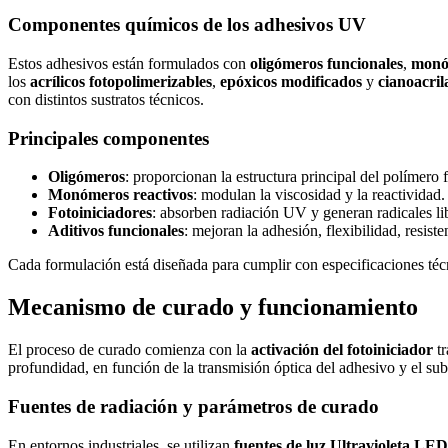
Componentes químicos de los adhesivos UV
Estos adhesivos están formulados con
oligó​m​eros funcionales
,
mo​nó
los
acrílicos fotopolimerizables
,
epóxicos modificados
y
cianoacril
con distintos sustratos técnicos.
Principales componente​s
Oligómeros
: proporcionan la estructura principal del polímero f
Monómeros reactivos
: modulan la viscosidad y la reactividad.
Fotoiniciadores
: absorben radiación UV y generan radicales lib
Aditivos funcionales
: mejoran la adhesión, flexibilidad, resis
Cada formulación está diseñada para cumplir con especificaciones técni
Mecanismo de curado y funcionamiento
El proceso de curado comienza con la
activación del fotoiniciador
tr
profundidad, en función de la transmisión óptica del adhesivo y el sub
Fuentes de radiación y parámetros de curado
En entornos industriales, se utilizan
fuentes de luz Ultravioleta LED