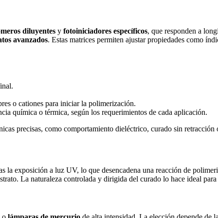
meros diluyentes
y
fotoiniciadores específicos
, que responden a long
atos avanzados
. Estas matrices permiten ajustar propiedades como índi
inal.
res o cationes para iniciar la polimerización.
tencia química o térmica, según los requerimientos de cada aplicación.
cas precisas, como comportamiento dieléctrico, curado sin retracción o 
as la exposición a luz UV, lo que desencadena una reacción de polimeriz
strato. La naturaleza controlada y dirigida del curado lo hace ideal par
o
lámparas de mercurio
de alta intensidad. La elección depende de l