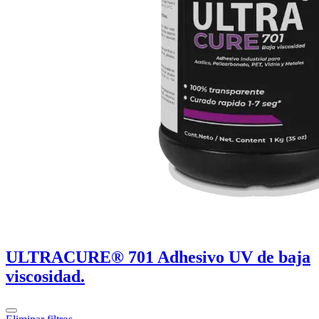
ULTRACURE® 701 Adhesivo UV de baja
viscosidad.