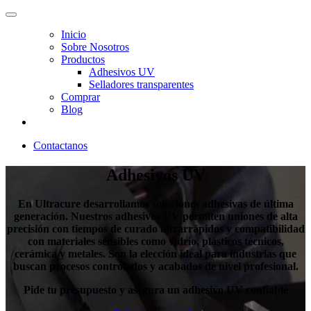
Inicio
Sobre Nosotros
Productos
Adhesivos UV
Selladores transparentes
Comprar
Blog
Contactanos
Adhesivos UV
En Ultracure desarrollamos soluciones adhesivas de última
generación. Nuestros adhesivos UV permiten uniones de alta
precisión con tiempos de curado ultrarrápidos y compatibilidad
con materiales sensibles como vidrio, plásticos técnicos,
cerámica y metales. Son la elección ideal para industrias que
buscan procesos controlados y acabados de nivel profesional.
Pide tu presupuesto y asegura un adhesivo UV confiable